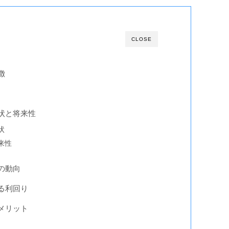
CLOSE
徴
状と将来性
状
来性
の動向
る利回り
メリット